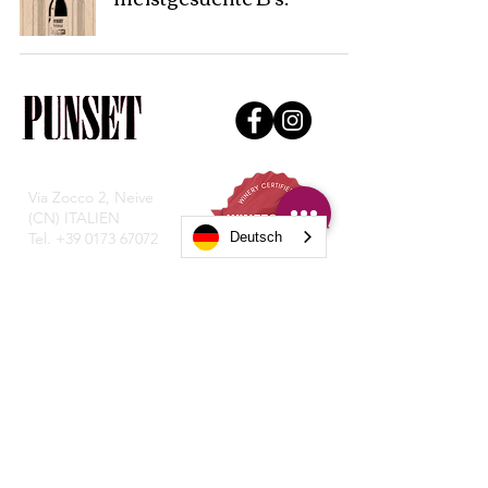
Via Zocco 2, Neive
(CN) ITALIEN
Tel.
+39 0173 67072
Deutsch
Datenschutzbestimmungen
© Copyright 2021, Punset P. IVA
0197782004.
Transparenz